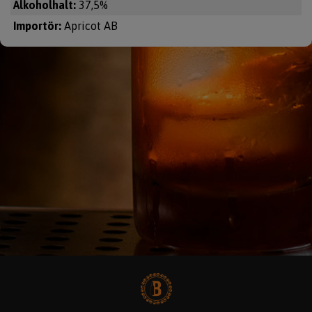
Alkoholhalt:
37,5%
Importör:
Apricot AB