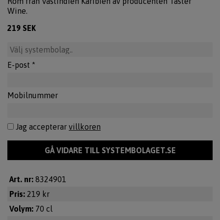
Rom från Västindien Karibien av producenten Taster
Wine.
219 SEK
E-post *
Mobilnummer
Jag accepterar
villkoren
Art. nr:
8324901
Pris:
219 kr
Volym:
70 cl