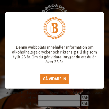
Denna webbplats innehåller information om
alkoholhaltiga drycker och riktar sig till dig som
fyllt 25 år. Om du går vidare intygar du att du är
CATEGORY ARCHIVES:
LIKÖR
över 25 år.
NOT FOUND
Apologies, but no results were found for the requested
archive. Perhaps searching will help find a related post.
Sök efter:
Sök efter:
Archives